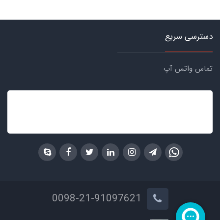
دسترسی سریع
تماس واتس آپ
0098-21-91097621