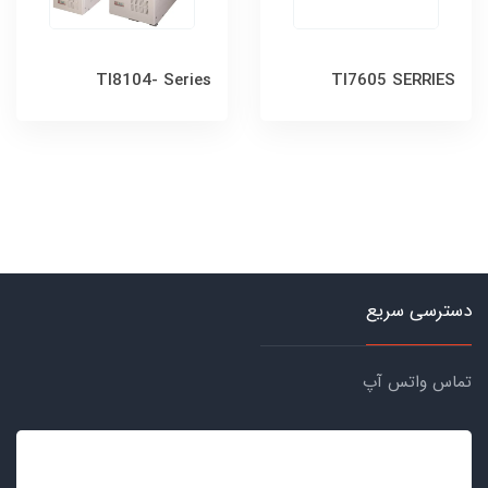
Tl8104- Series
TI7605 SERRIES
دسترسی سریع
تماس واتس آپ