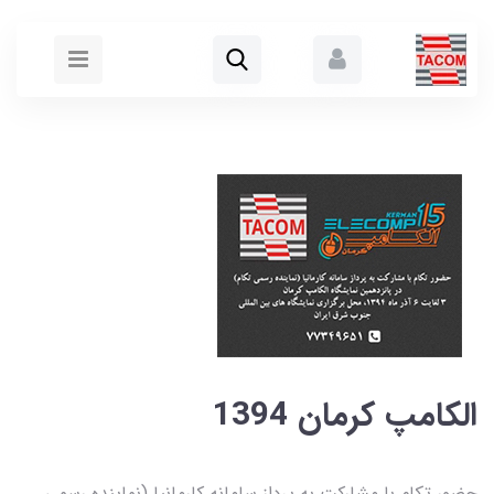
الکامپ کرمان 1394
حضور تکام با مشارکت به پرداز سامانه کارمانیا (نماینده رسمی