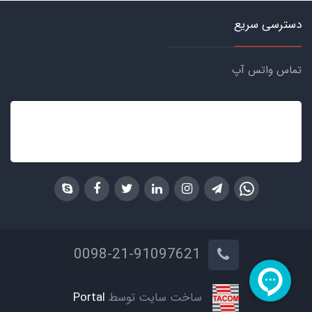
دسترسی سریع
تماس واتس آپ
0098-21-91097621
ساخت سایت توسط
Portal