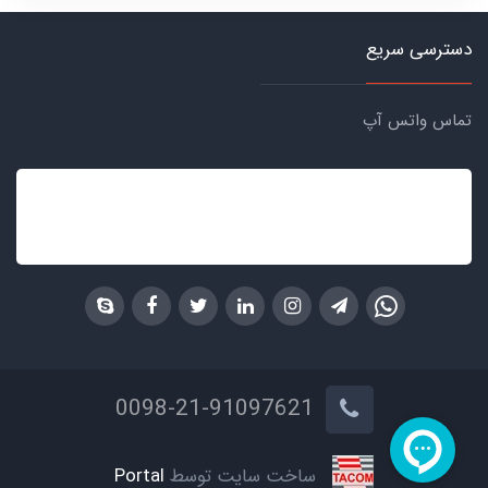
دسترسی سریع
تماس واتس آپ
0098-21-91097621
ساخت سایت توسط
Portal